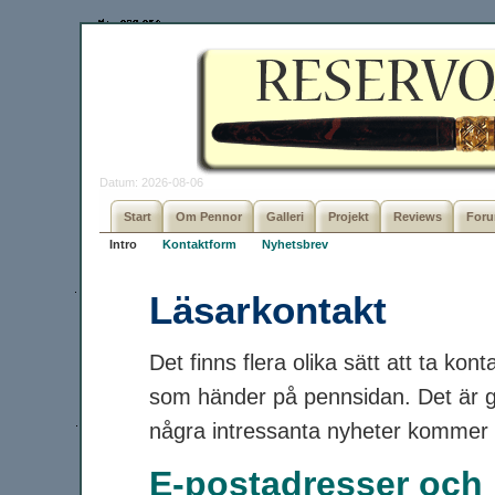
Datum: 2026-08-06
Start
Om Pennor
Galleri
Projekt
Reviews
For
Intro
Kontaktform
Nyhetsbrev
Läsarkontakt
Det finns flera olika sätt att ta kon
som händer på pennsidan. Det är
några intressanta nyheter kommer 
E-postadresser och 