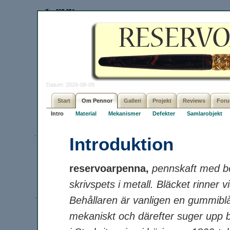
Datum: 2026-08-09
Start
Om Pennor
Galleri
Projekt
Reviews
For
Intro
Material
Mekanismer
Defekter
Samlarobjekt
Introduktion
reservoarpenna,
pennskaft med be
skrivspets i metall. Bläcket rinner v
Behållaren är vanligen en gummiblå
mekaniskt och därefter suger upp b