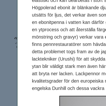
elastiskt och kan bearbetas i stort
Högpolerad ebonit är blänkande dju
utsätts för ljus, det verkar även 
en ebonitpenna i vatten kan därför
en ytprocess och att återställa fär
mönstring och gravyr) verkar vara e
finns pennrestauratörer som hävda
detta problemet togs fram av de ja
lacktekniker (Urushi) för att skydda
ytan blir väldigt stark men även här 
att bryta ner lacken. Lackpennor me
kvalitetsgrader för den europeisk
engelska Dunhill och dessa vackra p