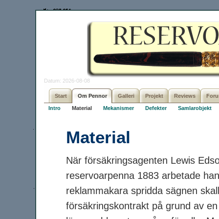
Datum: 2026-08-08
Start
Om Pennor
Galleri
Projekt
Reviews
For
Intro
Material
Mekanismer
Defekter
Samlarobjekt
Material
När försäkringsagenten Lewis Edso
reservoarpenna 1883 arbetade han e
reklammakara spridda sägnen skall ha
försäkringskontrakt på grund av en