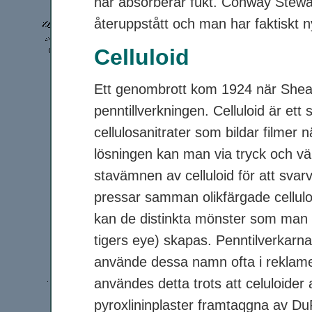
har absorberar fukt. Conway Stewart
återuppstått och man har faktiskt n
Celluloid
Ett genombrott kom 1924 när Sheaff
penntillverkningen. Celluloid är ett 
cellulosanitrater som bildar filmer n
lösningen kan man via tryck och vä
stavämnen av celluloid för att svar
pressar samman olikfärgade cellulo
kan de distinkta mönster som man 
tigers eye) skapas. Penntilverkarn
använde dessa namn ofta i reklamen
användes detta trots att celuloider
pyroxlininplaster framtaqgna av D