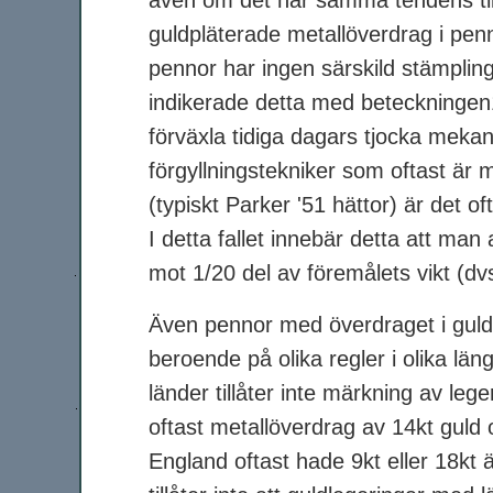
guldpläterade metallöverdrag i pe
pennor har ingen särskild stämplin
indikerade detta med beteckningen18
förväxla tidiga dagars tjocka meka
förgyllningstekniker som oftast är 
(typiskt Parker '51 hättor) är det o
I detta fallet innebär detta att man
mot 1/20 del av föremålets vikt (dvs 
Även pennor med överdraget i guld 
beroende på olika regler i olika län
länder tillåter inte märkning av le
oftast metallöverdrag av 14kt guld 
England oftast hade 9kt eller 18kt