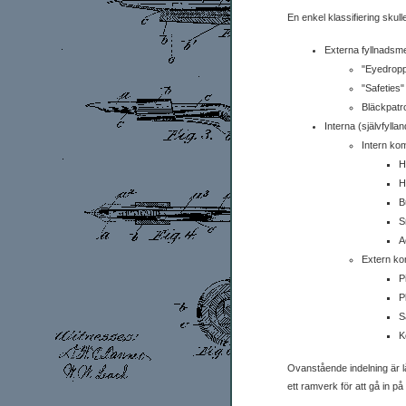
En enkel klassifiering skull
Externa fyllnadsm
"Eyedrop
"Safeties"
Bläckpatr
Interna (självfylla
Intern ko
H
H
B
S
A
Extern ko
P
P
S
K
Ovanstående indelning är lå
ett ramverk för att gå in på