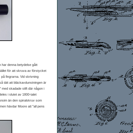
en har denna betydelse gått
llet för att skruva av förstycket
 på fingrarna. Vid skrivning
så tätt att bläckavdunstningen är
" med skadade stift där någon i
les i slutet av 1800-talet
ansim än den spiralskruv som
amen hävdar Moore att "all pens