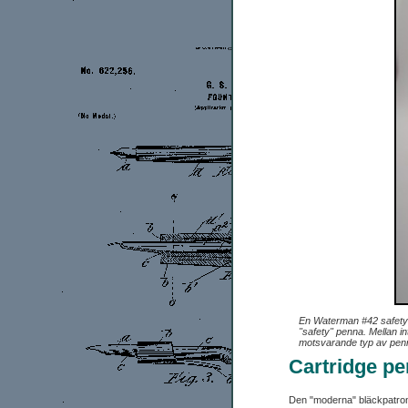
En Waterman #42 safety i
"safety" penna. Mellan 
motsvarande typ av penn
Cartridge pe
Den "moderna" bläckpatron