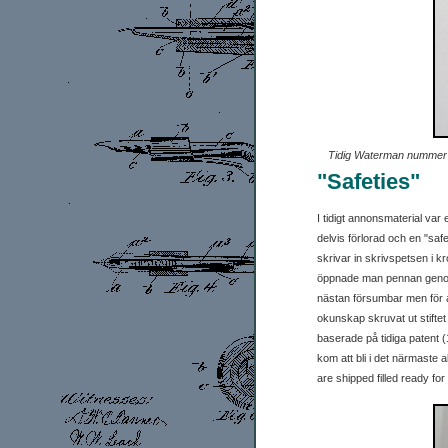
Tidig Waterman nummer 2
"Safeties"
I tidigt annonsmaterial var
delvis förlorad och en "saf
skrivar in skrivspetsen i kr
öppnade man pennan genom a
nästan försumbar men för a
okunskap skruvat ut stiftet
baserade på tidiga patent
kom att bli i det närmaste
are shipped filled ready for