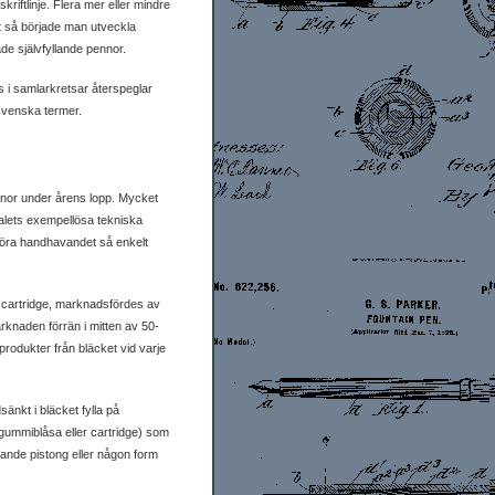
kriftlinje. Flera mer eller mindre
et så började man utveckla
de självfyllande pennor.
i samlarkretsar återspeglar
 svenska termer.
ennor under årens lopp. Mycket
talets exempellösa tekniska
 göra handhavandet så enkelt
ed cartridge, marknadsfördes av
knaden förrän i mitten av 50-
produkter från bläcket vid varje
änkt i bläcket fylla på
 gummiblåsa eller cartridge) som
ande pistong eller någon form