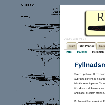
Datum: 2026-08-08
Start
Om Pennor
Galle
Intro
Material
Mekanism
Fyllnads
Själva upphovet till resev
avbrutna genom att hela tid
bläckhorn och penna för att
tillverkade i stötsäkra mat
angeläget problem att lösa.
Problemet låter enkelt att l