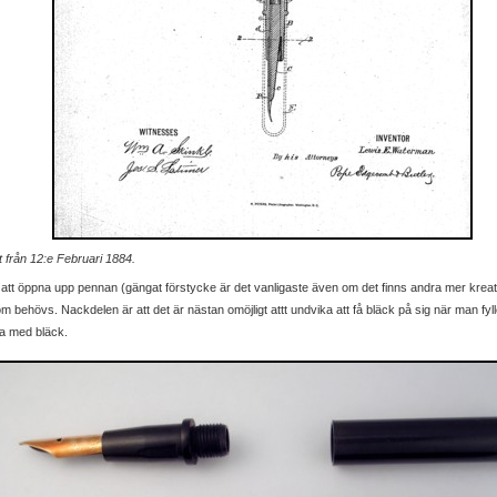
 från 12:e Februari 1884.
 att öppna upp pennan (gängat förstycke är det vanligaste även om det finns andra mer kre
som behövs. Nackdelen är att det är nästan omöjligt attt undvika att få bläck på sig när man f
da med bläck.