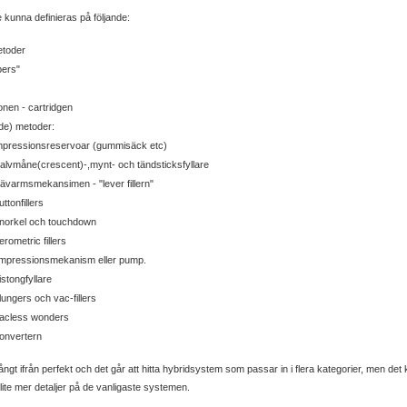
e kunna definieras på följande:
etoder
pers"
onen - cartridgen
nde) metoder:
mpressionsreservoar (gummisäck etc)
alvmåne(crescent)-,mynt- och tändsticksfyllare
ävarmsmekansimen - "lever fillern"
uttonfillers
norkel och touchdown
erometric fillers
mpressionsmekanism eller pump.
istongfyllare
lungers och vac-fillers
acless wonders
onvertern
ngt ifrån perfekt och det går att hitta hybridsystem som passar in i flera kategorier, men det 
 lite mer detaljer på de vanligaste systemen.