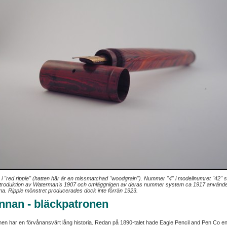
 "red ripple" (hatten här är en missmatchad "woodgrain"). Nummer "4" i modellnumret "42" sign
introduktion av Waterman's 1907 och omläggnigen av deras nummer system ca 1917 använde
a. Ripple mönstret producerades dock inte förrän 1923.
nnan - bläckpatronen
en har en förvånansvärt lång historia. Redan på 1890-talet hade Eagle Pencil and Pen Co e