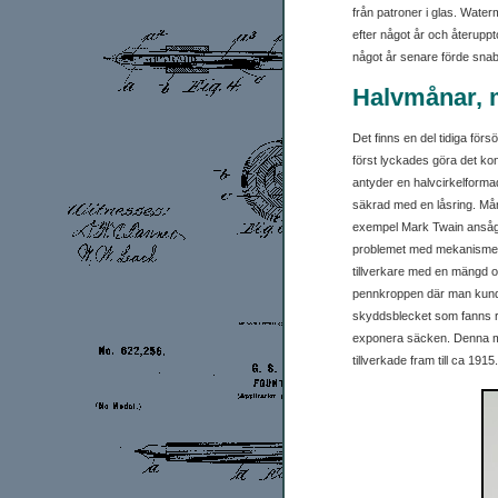
från patroner i glas. Wate
efter något år och återuppt
något år senare förde snab
Halvmånar, 
Det finns en del tidiga för
först lyckades göra det ko
antyder en halvcirkelform
säkrad med en låsring. Må
exempel Mark Twain ansåg at
problemet med mekanismen m
tillverkare med en mängd ol
pennkroppen där man kunde s
skyddsblecket som fanns ru
exponera säcken. Denna met
tillverkade fram till ca 1915.