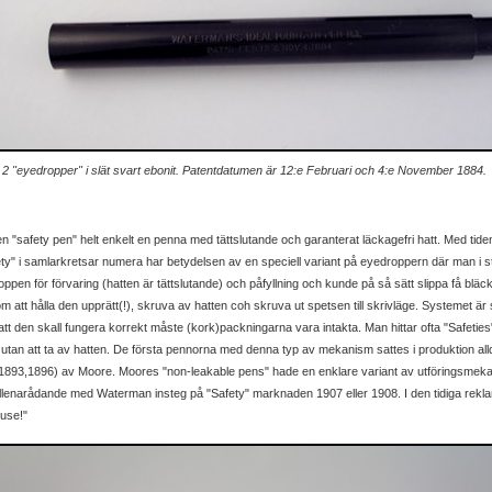
 "eyedropper" i slät svart ebonit. Patentdatumen är 12:e Februari och 4:e November 1884.
 en "safety pen" helt enkelt en penna med tättslutande och garanterat läckagefri hatt. Med tid
ety" i samlarkretsar numera har betydelsen av en speciell variant på eyedroppern där man i stä
oppen för förvaring (hatten är tättslutande) och påfyllning och kunde på så sätt slippa få bläck
tt hålla den upprätt(!), skruva av hatten coh skruva ut spetsen till skrivläge. Systemet är 
tt den skall fungera korrekt måste (kork)packningarna vara intakta. Man hittar ofta "Safeties
 utan att ta av hatten. De första pennorna med denna typ av mekanism sattes i produktion allde
 (1893,1896) av Moore. Moores "non-leakable pens" hade en enklare variant av utföringsmek
 allenarådande med Waterman insteg på "Safety" marknaden 1907 eller 1908. I den tidiga rekl
 use!"