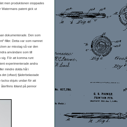
talet men produktionen stoppades
är Watermans patent gick ut
 pennan dokumenterade. Den som
t"-filler. Detta var som namnet
äcken av misstag så var den
ndra användare som till
n sig. För att komma runt
patent experimenterade andra
ler mindre dolda hål i
 det (oftast) fjäderbelastade
lucka skjuts undan för att
återfinns ibland på pennor