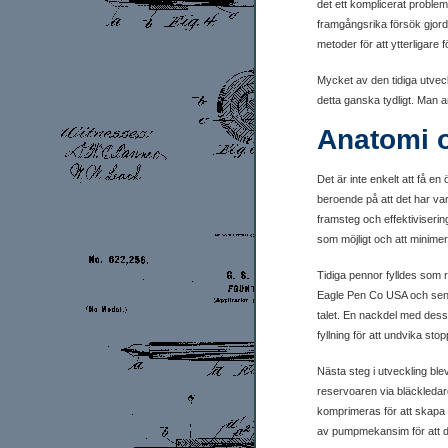
det ett komplicerat problem 
framgångsrika försök gjord
metoder för att ytterligar
Mycket av den tidiga utve
detta ganska tydligt. Man a
Anatomi o
Det är inte enkelt att få 
beroende på att det har var
framsteg och effektiviseri
som möjligt och att minimera
Tidiga pennor fylldes som r
Eagle Pen Co USA och senar
talet. En nackdel med dessa
fyllning för att undvika stop
Nästa steg i utveckling ble
reservoaren via bläckledar
komprimeras för att skapa 
av pumpmekansim för att dr