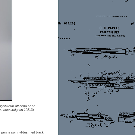
ifikerar att detta är en
s betecknignen 12S för
n penna som fylldes med bläck