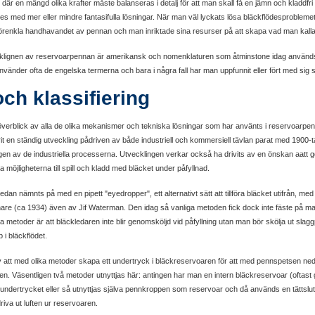
där en mängd olika krafter måste balanseras i detalj för att man skall få en jämn och kladdfri s
es med mer eller mindre fantasifulla lösningar. När man väl lyckats lösa bläckflödesproblem
e förenkla handhavandet av pennan och man inriktade sina resurser på att skapa vad man kalla
cklignen av reservoarpennan är amerikansk och nomenklaturen som åtminstone idag används 
nvänder ofta de engelska termerna och bara i några fall har man uppfunnit eller fört med sig
ch klassifiering
en överblick av alla de olika mekanismer och tekniska lösningar som har använts i reservoarp
it en ständig utveckling pådriven av både industriell och kommersiell tävlan parat med 1900-
ngen av de industriella processerna. Utvecklingen verkar också ha drivits av en önskan aatt
 möjligheterna till spill och kladd med bläcket under påfyllnad.
edan nämnts på med en pipett "eyedropper", ett alternativt sätt att tillföra bläcket utifrån, m
e (ca 1934) även av Jif Waterman. Den idag så vanliga metoden fick dock inte fäste på mar
 metoder är att bläckledaren inte blir genomsköljd vid påfyllning utan man bör skölja ut slagg
p i bläckflödet.
v att med olika metoder skapa ett undertryck i bläckreservoaren för att med pennspetsen neds
en. Väsentligen två metoder utnyttjas här: antingen har man en intern bläckreservoar (oftast
undertrycket eller så utnyttjas själva pennkroppen som reservoar och då används en tättslut
iva ut luften ur reservoaren.