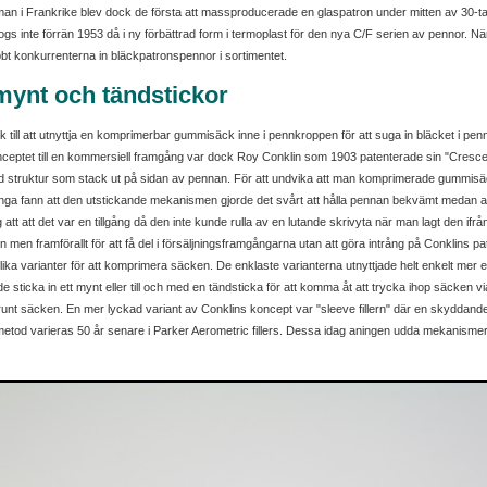
rman i Frankrike blev dock de första att massproducerade en glaspatron under mitten av 30-
ogs inte förrän 1953 då i ny förbättrad form i termoplast för den nya C/F serien av pennor. N
bt konkurrenterna in bläckpatronspennor i sortimentet.
mynt och tändstickor
sök till att utnyttja en komprimerbar gummisäck inne i pennkroppen för att suga in bläcket i
nceptet till en kommersiell framgång var dock Roy Conklin som 1903 patenterade sin "Crescen
ad struktur som stack ut på sidan av pennan. För att undvika att man komprimerade gummis
nga fann att den utstickande mekanismen gjorde det svårt att hålla pennan bekvämt medan a
t att det var en tillgång då den inte kunde rulla av en lutande skrivyta när man lagt den ifrå
en framförallt för att få del i försäljningsframgångarna utan att göra intrång på Conklins 
ika varianter för att komprimera säcken. De enklaste varianterna utnyttjade helt enkelt mer el
ticka in ett mynt eller till och med en tändsticka för att komma åt att trycka ihop säcken via
nt säcken. En mer lyckad variant av Conklins koncept var "sleeve fillern" där en skyddande 
od varieras 50 år senare i Parker Aerometric fillers. Dessa idag aningen udda mekanismer 