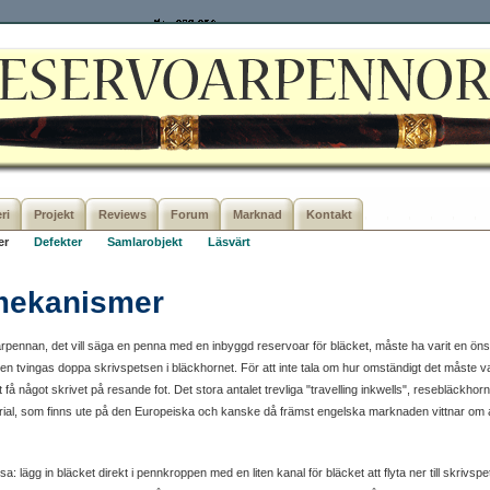
ri
Projekt
Reviews
Forum
Marknad
Kontakt
er
Defekter
Samlarobjekt
Läsvärt
mekanismer
oarpennan, det vill säga en penna med en inbyggd reservoar för bläcket, måste ha varit en ön
en tvingas doppa skrivspetsen i bläckhornet. För att inte tala om hur omständigt det måste va
 få något skrivet på resande fot. Det stora antalet trevliga "travelling inkwells", resebläckhor
erial, som finns ute på den Europeiska och kanske då främst engelska marknaden vittnar om att
ösa: lägg in bläcket direkt i pennkroppen med en liten kanal för bläcket att flyta ner till skrivs