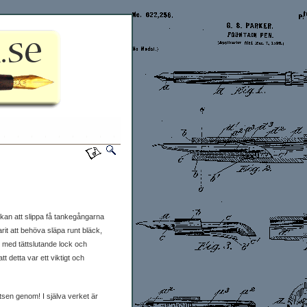
skan att slippa få tankegångarna
rit att behöva släpa runt bläck,
n med tättslutande lock och
 detta var ett viktigt och
petsen genom! I själva verket är