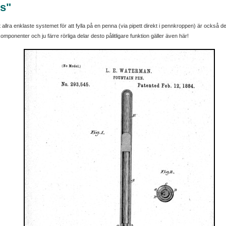
s"
llra enklaste systemet för att fylla på en penna (via pipett direkt i pennkroppen) är också det 
mponenter och ju färre rörliga delar desto pålitligare funktion gäller även här!